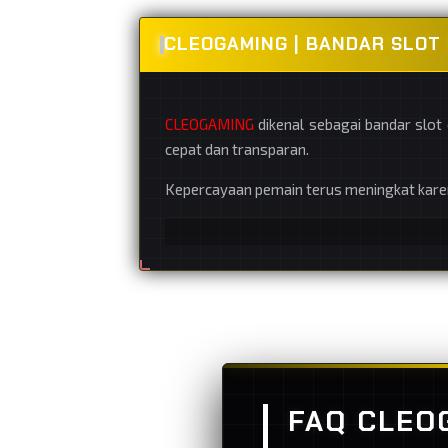
CLEOGAMING | BANDAR SLOT 
CLEOGAMING
dikenal sebagai bandar slot
cepat dan transparan.
Kepercayaan pemain terus meningkat karen
FAQ CLEO