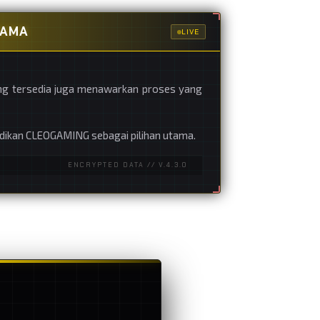
RAMA
LIVE
ang tersedia juga menawarkan proses yang
adikan CLEOGAMING sebagai pilihan utama.
ENCRYPTED DATA // V.4.3.0