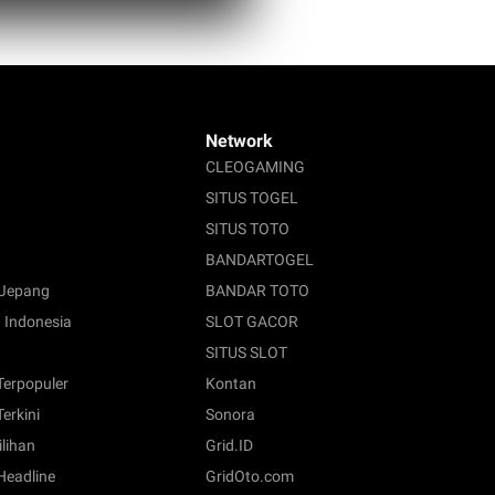
Network
CLEOGAMING
SITUS TOGEL
SITUS TOTO
BANDARTOGEL
Jepang
BANDAR TOTO
 Indonesia
SLOT GACOR
SITUS SLOT
 Terpopuler
Kontan
Terkini
Sonora
ilihan
Grid.ID
 Headline
GridOto.com