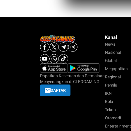
Kanal
News
Nasional
Global
Megapolitan
Dapatkan Keseruan dan Permainan
Regional
Menyenangkan di CLEOGAMING
Pemilu
DAFTAR
IKN
Bola
Tekno
Otomotif
Entertainment