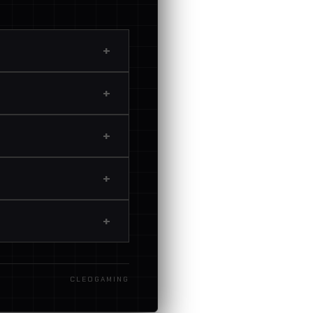
+
r. Selain itu, reputasi
+
n hasil undian yang
ngat kompetitif. Dengan
+
onal yang tersedia
menit, sementara
+
g dalam posisi online
g profesional siap
+
ng cepat dan solusi
me Member Baru, Bonus
odal tambahan dan nilai
CLEOGAMING