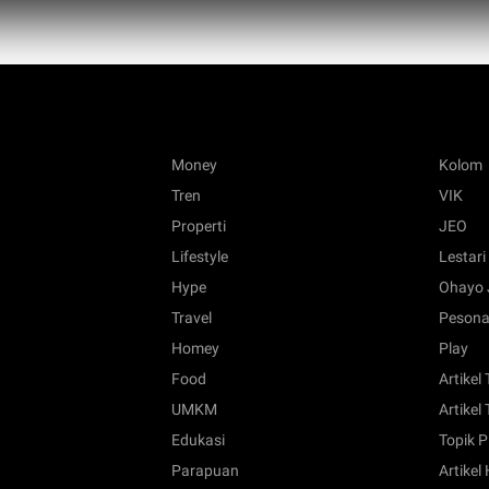
Money
Kolom
Tren
VIK
Properti
JEO
Lifestyle
Lestari
Hype
Ohayo 
Travel
Pesona
Homey
Play
Food
Artikel
UMKM
Artikel 
Edukasi
Topik P
Parapuan
Artikel