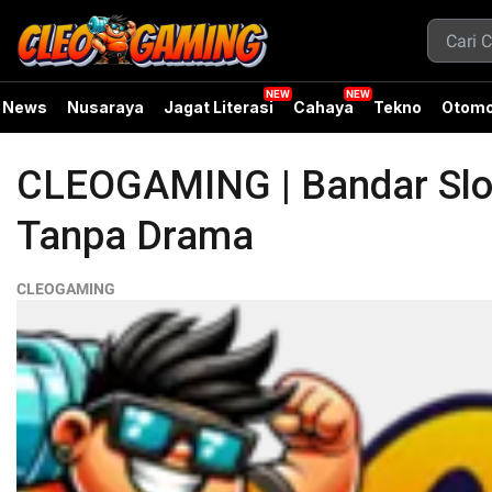
News
Nusaraya
Jagat Literasi
Cahaya
Tekno
Otomo
CLEOGAMING | Bandar Slot
Tanpa Drama
CLEOGAMING