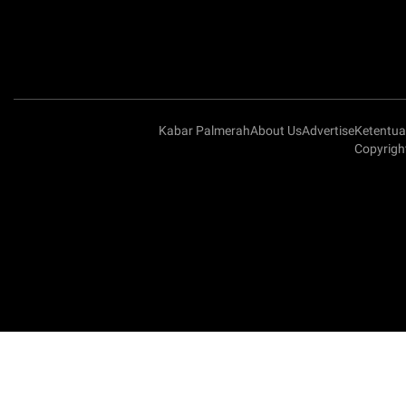
Kabar Palmerah
About Us
Advertise
Ketentu
Copyrigh