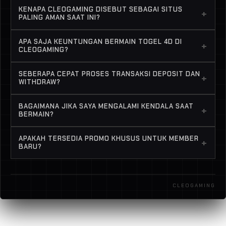
KENAPA CLEOGAMING DISEBUT SEBAGAI SITUS
+
PALING AMAN SAAT INI?
CLEOGAMING menggunakan sistem enkripsi
APA SAJA KEUNTUNGAN BERMAIN TOGEL 4D DI
+
tingkat tinggi untuk menjaga privasi data member.
CLEOGAMING?
Selain itu, reputasi kami sebagai Bandar Toto
Kami menawarkan diskon pemasangan terbesar
Macau terpercaya dibangun di atas transparansi
SEBERAPA CEPAT PROSES TRANSAKSI DEPOSIT DAN
+
dan indeks kemenangan (hadiah) yang sangat
WITHDRAW?
pembayaran dan hasil undian yang 100% fair play
kompetitif. Dengan modal minimal, Anda
tanpa manipulasi.
Kecepatan adalah prioritas kami. Proses deposit
berpeluang meraih jackpot paus di berbagai
BAGAIMANA JIKA SAYA MENGALAMI KENDALA SAAT
+
biasanya memakan waktu kurang dari 1 menit,
BERMAIN?
pasaran resmi internasional yang tersedia setiap
sementara withdraw diproses secara instan di
harinya.
Tim Customer Service kami tersedia 24/7 melalui
bawah 3 menit, asalkan bank yang bersangkutan
APAKAH TERSEDIA PROMO KHUSUS UNTUK MEMBER
+
Live Chat dan WhatsApp. Staff kami yang
BARU?
sedang dalam posisi online atau tidak mengalami
profesional siap membantu segala kendala teknis,
gangguan.
Tentu saja! CLEOGAMING menyediakan berbagai
pendaftaran, hingga panduan bermain dengan
bonus menarik, mulai dari Bonus Welcome
respon yang cepat dan solusi yang tepat.
CLEOGAMING
Member Baru, Bonus Deposit Harian, hingga
Cashback mingguan. Semua promo dirancang
untuk memberikan modal tambahan dan nilai lebih
bagi setiap pemain.